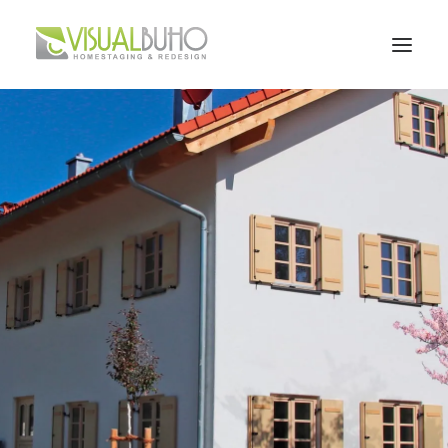
Home
Leistungen
Portfolio
Über mich
Kontakt
Blog
BOOK A FREE CALL