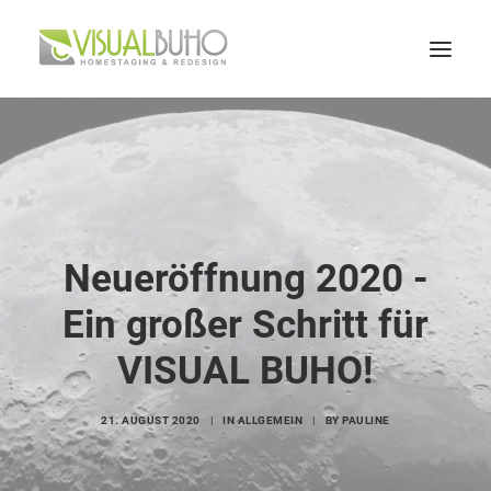
Home
Leistungen
Portfolio
Über mich
Neueröffnung 2020 -
Kontakt
Ein großer Schritt für
Blog
VISUAL BUHO!
BOOK A FREE CALL
21. AUGUST 2020
|
IN
ALLGEMEIN
|
BY
PAULINE