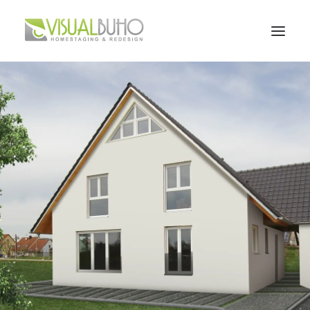
Home
Leistungen
Portfolio
Über mich
Kontakt
Blog
BOOK A FREE CALL